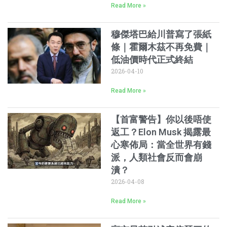
Read More »
穆傑塔巴給川普寫了張紙
條｜霍爾木茲不再免費｜
低油價時代正式終結
2026-04-10
Read More »
【首富警告】你以後唔使
返工？Elon Musk 揭露最
心寒佈局：當全世界有錢
派，人類社會反而會崩
潰？
2026-04-08
Read More »