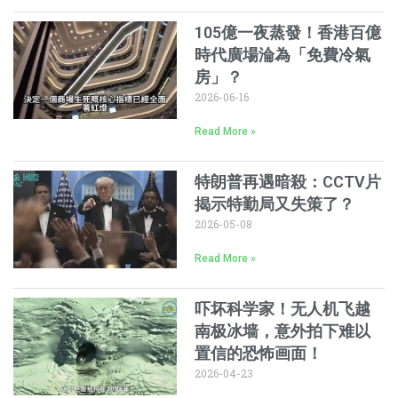
105億一夜蒸發！香港百億
時代廣場淪為「免費冷氣
房」？
2026-06-16
Read More »
特朗普再遇暗殺：CCTV片
揭示特勤局又失策了？
2026-05-08
Read More »
吓坏科学家！无人机飞越
南极冰墙，意外拍下难以
置信的恐怖画面！
2026-04-23