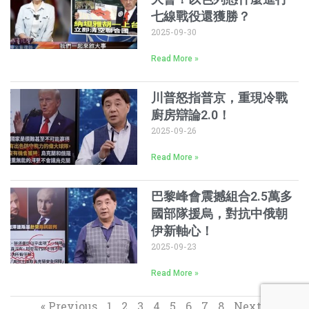
七線戰役還獲勝？
2025-09-30
Read More »
川普怒指普京，重現冷戰
廚房辯論2.0！
2025-09-26
Read More »
巴黎峰會震撼組合2.5萬多
國部隊援烏，對抗中俄朝
伊新軸心！
2025-09-23
Read More »
« Previous
1
2
3
4
5
6
7
8
Next »