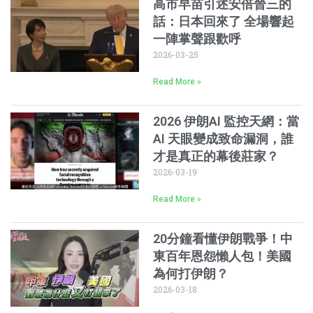
高市早苗引述安倍晉三的
話：日本回來了 全場響起
一陣掌聲跟歡呼
2026-03-25
Read More »
2026 伊朗AI 監控天網：當
AI 天眼變成致命漏洞，誰
才是真正的幕後莊家？
2026-03-19
Read More »
20分鐘看懂伊朗戰爭！中
東百年恩怨懶人包！美國
為何打伊朗？
2026-03-18