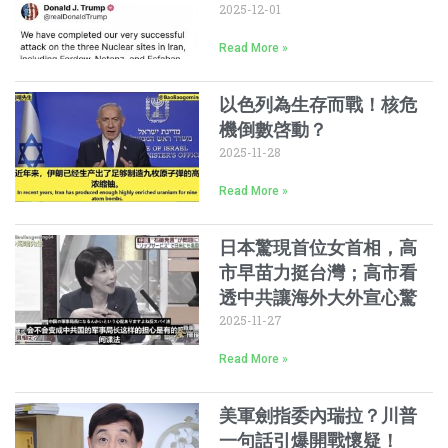
2025-12-01
Read More »
以色列為生存而戰！核危
機倒數啓動？
2025-11-28
Read More »
日本驚現首位女首相，高
市早苗力挺台灣；高市看
透中共讓海外大外宣心驚
2025-11-27
Read More »
美軍劍指委內瑞拉？川普
一句話引爆開戰懷疑！