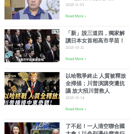
2025-11-03
Read More »
「新」說三道四，獨家解
讀日本女首相高市早苗！
2025-10-21
Read More »
以哈戰爭終止 人質被釋放
全掃描；川普演講突遭抗
議 放大招川普救人
2025-10-14
Read More »
了不起！一人清空聯合國
大會！以色列憑什麼進行