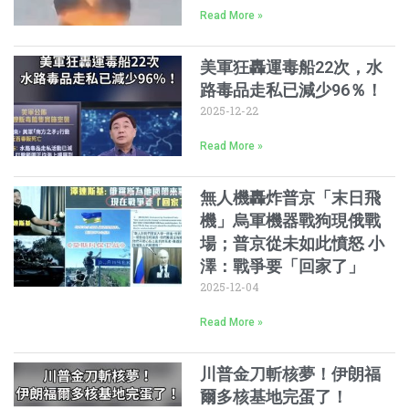
Read More »
美軍狂轟運毒船22次，水
路毒品走私已減少96％！
2025-12-22
Read More »
無人機轟炸普京「末日飛
機」烏軍機器戰狗現俄戰
場；普京從未如此憤怒 小
澤：戰爭要「回家了」
2025-12-04
Read More »
川普金刀斬核夢！伊朗福
爾多核基地完蛋了！