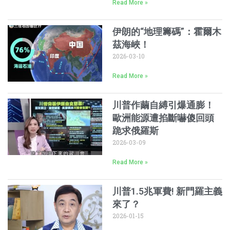
Read More »
伊朗的“地理籌碼”：霍爾木
茲海峽！
2026-03-10
Read More »
川普作繭自縛引爆通膨！
歐洲能源遭掐斷嚇傻回頭
跪求俄羅斯
2026-03-09
Read More »
川普1.5兆軍費! 新門羅主義
來了？
2026-01-15