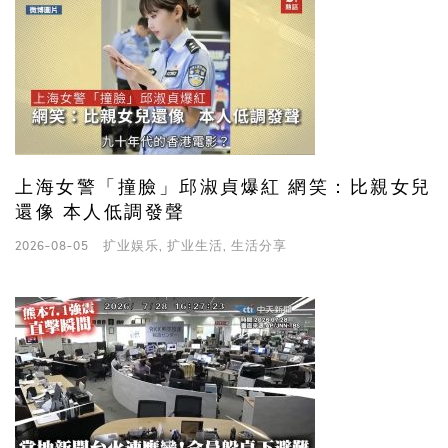
上海女警「撞臉」邱淑貞爆紅 網笑：比親女兒
還像 本人低調發聲
2026-08-05
扩业娱乐
,
扩业生活
,
生活分享