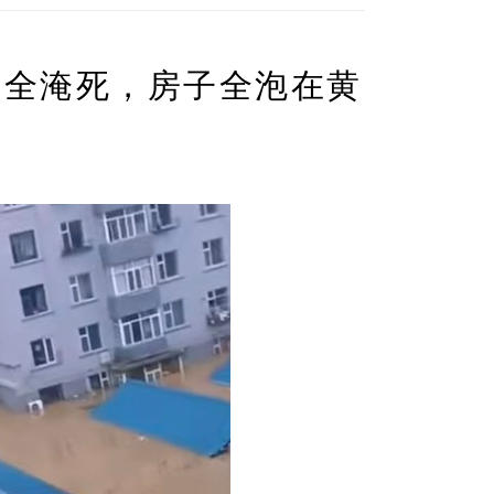
猪全淹死，房子全泡在黄