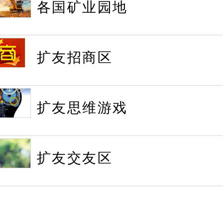
各国矿业园地
扩友招商区
扩友思维游戏
扩友交友区