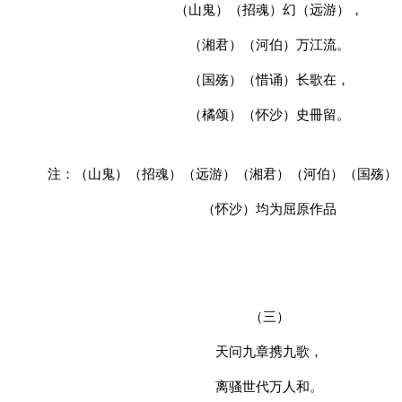
（山鬼）（招魂）幻（远游），
（湘君）（河伯）万江流。
（国殇）（惜诵）长歌在，
（橘颂）（怀沙）史冊留。
注：（山鬼）（招魂）（远游）（湘君）（河伯）（国殇）
（怀沙）均为屈原作品
（三）
天问九章携九歌，
离骚世代万人和。