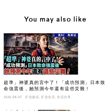
You may also like
超準」神婆真的言中了！「成功預測」日本致
命強震後，她預測今年還有這些災難！
2026-08-07
扩业娱乐
,
扩业生活
,
生活分享