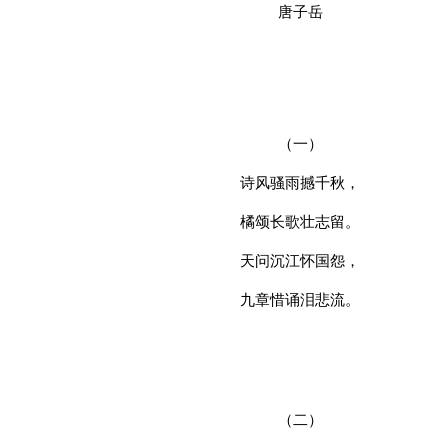
唐子岳
（一）
诗风骚雨撼千秋，
橘颂长歌壮志留。
天问沉江怀国怨，
九章惜诵泪悲流。
（二）