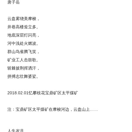
唐子岳
云盘雾绕美摩梭，
井巷高楼耸立多。
地底深层灯闪亮，
河中浅处火燃波。
群山鸟雀腾飞笑，
矿业工人击鼓歌。
斩棘披荆挥洒汗，
拼搏志壮舞婆娑。
2018.02.01忆攀枝花宝鼎矿区太平煤矿
注：宝鼎矿区太平煤矿在摩梭河边，云盘山上……
人生岁月