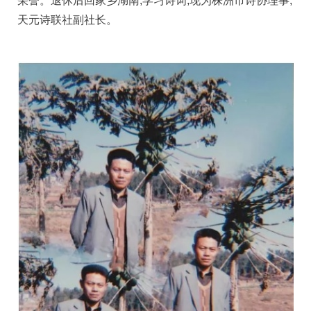
荣誉。退休后回家乡湖南,学习诗词,现为株洲市诗协理事,
天元诗联社副社长
。