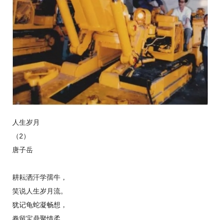
人生岁月
（2）
唐子岳
耕耘洒汗学孺牛，
笑说人生岁月流。
犹记龟蛇凝畅想，
眷留宝鼎聚情柔。