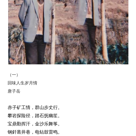
（一）
回味人生岁月情
唐子岳
赤子矿工情，群山步丈行。
攀岩探险径，踏石抚幽笙。
宝鼎勤挥汗，金沙乐舞筝。
钢釺凿井巷，电钻鼓雷鸣。