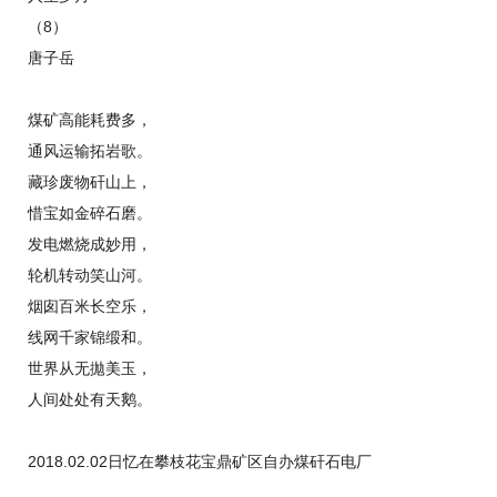
（8）
唐子岳
煤矿高能耗费多，
通风运输拓岩歌。
藏珍废物矸山上，
惜宝如金碎石磨。
发电燃烧成妙用，
轮机转动笑山河。
烟囱百米长空乐，
线网千家锦缎和。
世界从无拋美玉，
人间处处有天鹅。
2018.02.02日忆在攀枝花宝鼎矿区自办煤矸石电厂