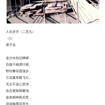
人生岁月（二至九）
（1）
唐子岳
金沙水拍记峥嵘，
百炼千錘洒汗耕。
野径攀花霞漫步，
兰花蕙草蝶飞行。
无尘不染心思净，
杂念更除肺腑清。
奋发精神留后世，
诗词翰墨写苍生。