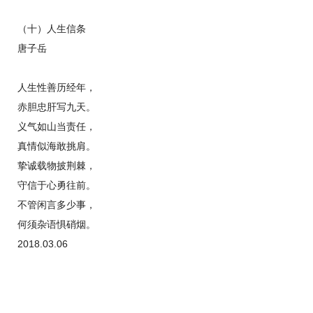
（十）人生信条
唐子岳
人生性善历经年，
赤胆忠肝写九天。
义气如山当责任，
真情似海敢挑肩。
挚诚载物披荆棘，
守信于心勇往前。
不管闲言多少事，
何须杂语惧硝烟。
2018.03.06