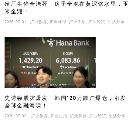
殖厂生猪全淹死，房子全泡在黄泥浆水里，玉
米全毁！
2026-07-31
扩业教育
,
扩业环保
,
扩业生活
,
扩业经贸
,
生活分享
史诗级股灾爆发！韩国120万散户爆仓，引发
全球金融海啸！
2026-07-30
扩业教育
,
扩业生活
,
扩业科技
,
扩业经贸
,
生活分享