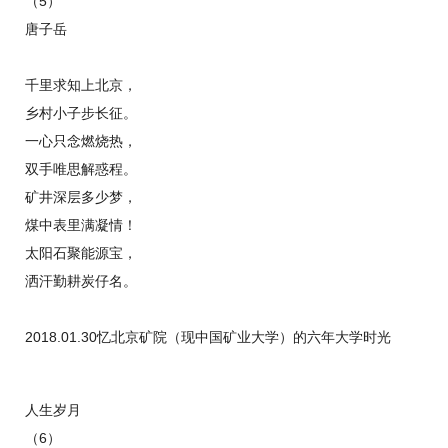
（5）
唐子岳
千里求知上北京，
乡村小子步长征。
一心只念燃烧热，
双手唯思解惑程。
矿井深层多少梦，
煤中表里满凝情！
太阳石聚能源宝，
洒汗勤耕炭仔名。
2018.01.30忆北京矿院（现中国矿业大学）
的六年大学时光
人生岁月
（6）