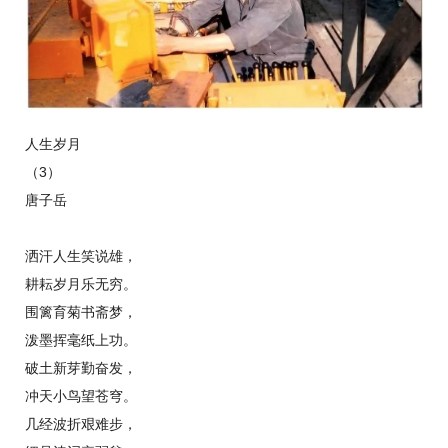
人生岁月
（3）
唐子岳
洒汗人生笑说雄，
耕耘岁月乐无穷。
围篱育菊书斋梦，
泼墨挥毫纸上功。
破土新芽勤奋发，
冲天小鸟望苍穹。
几经波折艰难步，