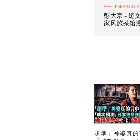
PREVIOUS 
彭大宗 - 
家风施茶馆
超準」神婆真的