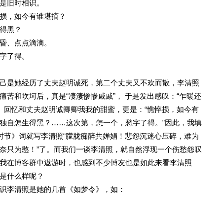
是旧时相识。
损，如今有谁堪摘？
得黑？
昏、点点滴滴。
字了得。
己是她经历了丈夫赵明诚死，第二个丈夫又不欢而散，李清照
痛苦和坎坷后，真是“凄淒惨惨戚戚”， 于是发出感叹：“乍暖还
， 回忆和丈夫赵明诚卿卿我我的甜蜜，更是：“憔悴损，如今有
独自怎生得黑？……这次第，怎一个，愁字了得。”因此，我填
寒时节》词就写李清照“朦胧痴醉共婵娟！悲怨沉迷心压碎，难为
奈只为憨！”了。而我们一谈李清照，就自然浮现一个伤愁怨叹
我在博客群中遨游时，也感到不少博友也是如此来看李清照
是什么样呢？
识李清照是她的几首《如梦令》，如：