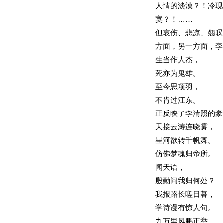
人情的淡漠？！冷现
寞？！……
但哀伤、悲凉、怨叹
方面，另一方面，李
生当作人杰，
死亦为鬼雄。
至今思项羽，
不肯过江东。
正反映了李清照的豪
天接云涛连晓雾，
星河欲转千帆舞。
仿佛梦魂归帝所。
闻天语，
殷勤问我归何处？
我报路长嗟日暮，
学诗谩有惊人句。
九万里风鹏正举。