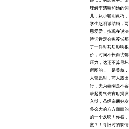
恨……的影象中。谈
理解李清照和她的词
儿，从小聪明灵巧，
学生赵明诚结婚，两
恩爱爱，按现在说法
诗词肯定会象苏轼那
了一件对其后影响很
价，时间不长而忧郁
压力，这还不算最坏
所图的，一是美貌，
人奢愿时，商人露出
行，夫为妻纲是不容
鼓起勇气去官府揭发
入狱，虽经亲朋好友
多么大的方方面面的
的一个反映！你看，
蜜？！寻旧时的欢情