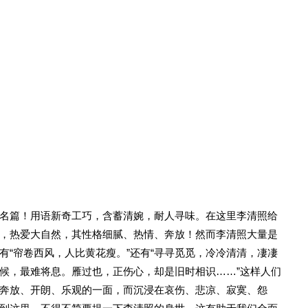
名篇！用语新奇工巧，含蓄清婉，耐人寻味。在这里李清照给
，热爱大自然，其性格细腻、热情、奔放！然而李清照大量是
有“帘卷西风，人比黄花瘦。”还有“寻寻觅觅，冷冷清清，凄凄
候，最难将息。雁过也，正伤心，却是旧时相识……”这样人们
奔放、开朗、乐观的一面，而沉浸在哀伤、悲凉、寂寞、怨