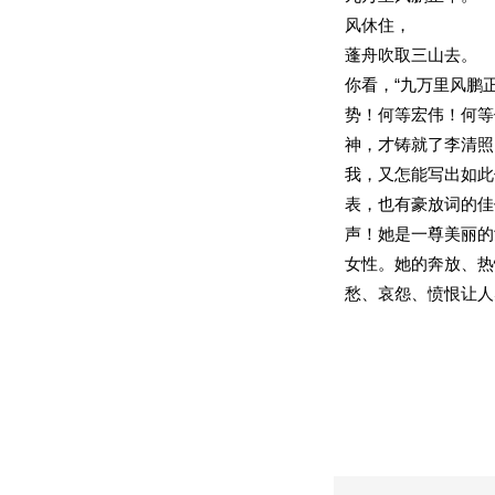
风休住，
蓬舟吹取三山去。
你看，“九万里风鹏
势！何等宏伟！何等
神，才铸就了李清照
我，又怎能写出如此
表，也有豪放词的佳
声！她是一尊美丽的
女性。她的奔放、热
愁、哀怨、愤恨让人