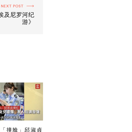
NEXT POST
《埃及尼罗河纪
游》
警「撞臉」邱淑貞