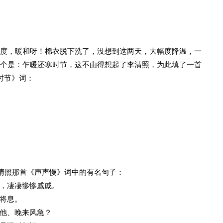
5度，暖和呀！棉衣脱下洗了，没想到这两天，大幅度降温，一
真个是：乍暖还寒时节，这不由得想起了李清照，为此填了一首
时节》词：
李清照那首《声声慢》词中的有名句子：
，凄凄惨惨戚戚。
将息。
他、晚来风急？