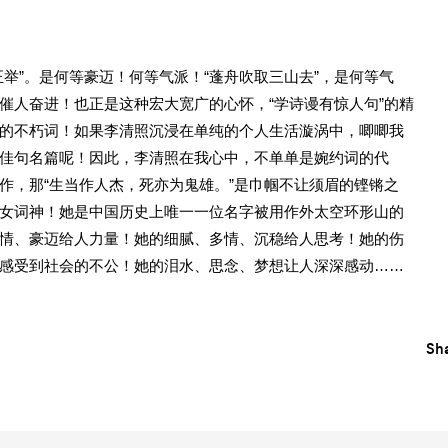
正举”。是何等豪迈！何等气派！“蓬舟吹取三山去”，是何等气
催人奋进！也正是这种宏大宽广的心怀，“学诗谩有惊人句”的精
的不朽词！如果李清照沉浸在单纯的个人生活漩涡中，唧唧我
佳句名篇呢！因此，李清照在我心中，不单单是婉约词的代
作，那“生当作人杰，死亦为鬼雄。”是巾帼不让须眉的铿锵之
女词神！她是中国历史上唯一一位名字被用作外太空环形山的
情、豪迈给人力量！她的细腻、多情、沉稳给人思考！她的伤
感受到社会的不公！她的泪水、思念、梦想让人深深感动……
Sha