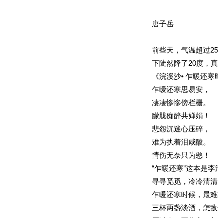
唐子岳
前些天，气温超过2
下陡然降了20度，
《浣溪沙• 乍暖还寒
乍暧还寒思易安，
凄凄惨惨傍栏栅。
朦胧痴醉共婵娟！
悲怨沉迷心压碎，
难为执着泪咸酸。
情伤无奈只为憨！
“乍暖还寒”这本是
寻寻觅觅，冷冷清清
乍暖还寒时候，最难
三杯两盏淡酒，怎敌