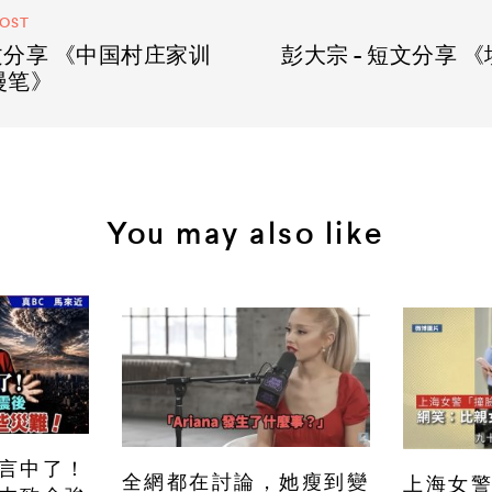
POST
短文分享 《中国村庄家训
彭大宗 - 短文分享 
漫笔》
You may also like
言中了！
全網都在討論，她瘦到變
上海女