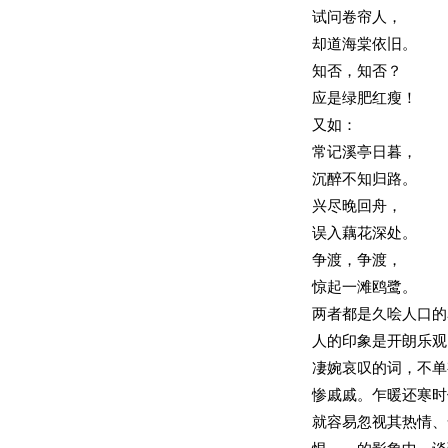
试问卷帘人，
却道海棠依旧。
知否，知否？
应是绿肥红瘦！
又如：
常记溪亭日暮，
沉醉不知归路。
兴尽晚回舟，
误入藕花深处。
争渡，争渡，
惊起一滩鸥鹭。
两者都是久哙人口的
人的印象是开朗乐观
凄婉哀叹的词，不单
惨戚戚。乍暖还寒时
就容易忽视其热情、