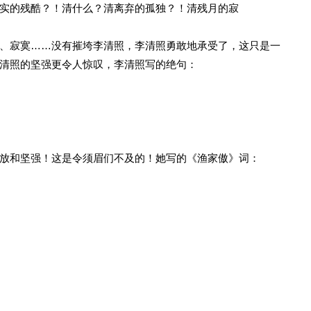
实的残酷？！清什么？清离弃的孤独？！清残月的寂
、寂寞……没有摧垮李清照，李清照勇敢地承受了，这只是一
清照的坚强更令人惊叹，李清照写的绝句：
放和坚强！这是令须眉们不及的！她写的《渔家傲》词：