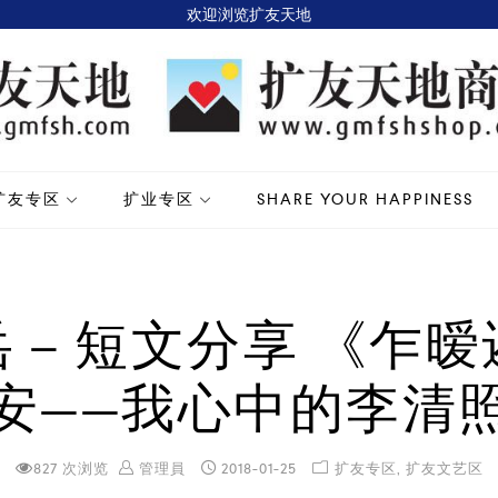
欢迎浏览扩友天地
扩友专区
扩业专区
SHARE YOUR HAPPINESS
 – 短文分享 《乍
安——我心中的李清
827 次浏览
管理員
2018-01-25
扩友专区
,
扩友文艺区