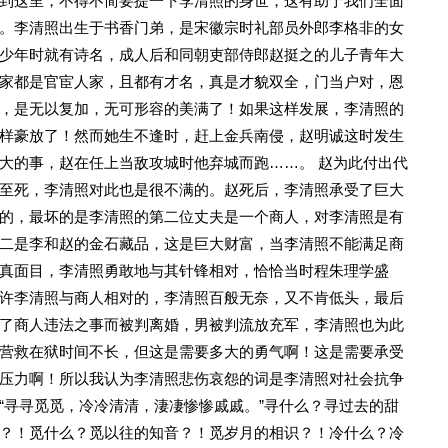
到这里，不得不简要提一下李清照的身世，这有助于我们全面
。李清照出生于书香门弟，是宋徽宗时礼部员外郎李格非的女
少年时就有诗名，成人后和同朝吏部侍郎赵挺之的儿子青年大
家都是官宦人家，且都有才名，真是才貌双全，门当户对，恩
，是无以复加，无可形容的美满了！如果这样发展，李清照的
样豪放了！然而她生不逢时，赶上金兵南侵，赵明诚这时发生
大的事，赵在任上当敌攻城时他弃城而跑……。 赵为此付出代
至死，李清照对此也是很不满的。赵死后，李清照承受了巨大
的，最坏的是李清照的第二位丈夫是一个商人，对李清照是有
二是李和赵的金石藏品，这是巨大财富，当李清照不能满足商
真面目，李清照勇敢地与其针锋相对，恰恰当时程朱理学盛
许李清照与商人相对的，李清照百般无奈，又不肯低头，最后
了商人违法之事而被判离婚，男被判流放充军，李清照也为此
营救在狱时间不长，但这是需要多大的勇气啊！这是需要承受
压力啊！所以我认为李清照悲伤哀怨的词是李清照对社会抗争
“寻寻觅觅，冷冷清清，淒凄惨惨戚戚。”寻什么？寻过去的甜
？！觅什么？觅以往的知音？！觅岁月的相识？！冷什么？冷