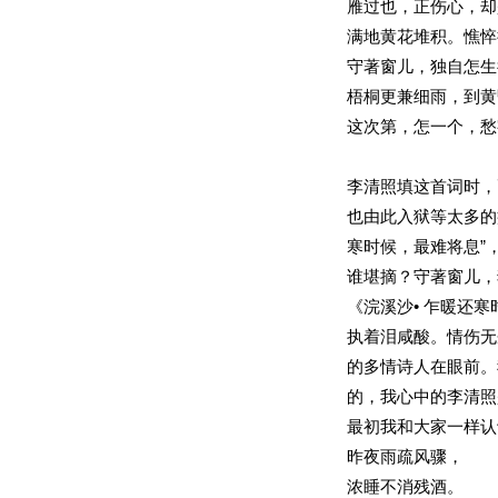
雁过也，正伤心，却
满地黄花堆积。憔悴
守著窗儿，独自怎生
梧桐更兼细雨，到黄
这次第，怎一个，愁
李清照填这首词时，
也由此入狱等太多的
寒时候，最难将息”
谁堪摘？守著窗儿，
《浣溪沙• 乍暖还
执着泪咸酸。情伤无
的多情诗人在眼前。
的，我心中的李清照
最初我和大家一样认
昨夜雨疏风骤，
浓睡不消残酒。