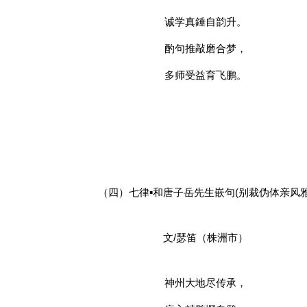
诚学真錘自韵升。
酌句推敲磨合梦，
多师受益育飞鹏。
（四）七律▪和唐子岳先生嵌句(别裁伪体亲风雅
文/瑟笛（株洲市）
神州大地尽传承，