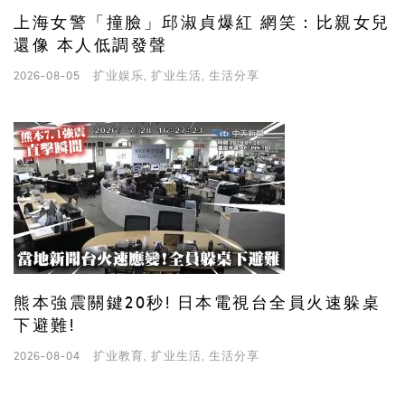
上海女警「撞臉」邱淑貞爆紅 網笑：比親女兒
還像 本人低調發聲
2026-08-05
扩业娱乐
,
扩业生活
,
生活分享
熊本強震關鍵20秒! 日本電視台全員火速躲桌
下避難!
2026-08-04
扩业教育
,
扩业生活
,
生活分享