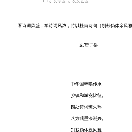
扩友专区
,
扩友文艺区
看诗词风盛，学诗词风浓，特以杜甫诗句（别裁伪体亲风
文/唐子岳
中华国粹唤传承，
乡镇和城竞比征。
四处诗词班火热，
八方砚墨浪潮兴。
别裁伪体親风雅，