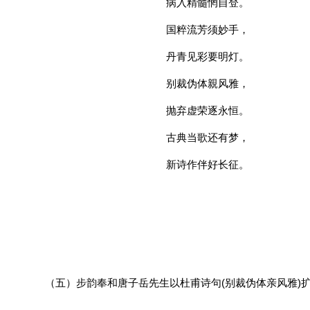
病入精髓惘自登。
国粹流芳须妙手，
丹青见彩要明灯。
别裁伪体親风雅，
抛弃虚荣逐永恒。
古典当歌还有梦，
新诗作伴好长征。
（五）步韵奉和唐子岳先生以杜甫诗句(别裁伪体亲风雅)扩