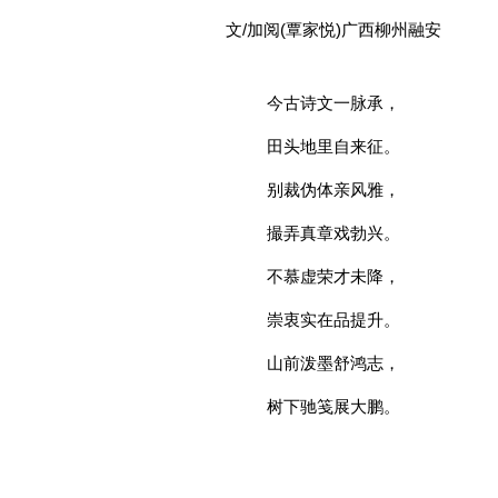
文/加阅(覃家悦)广西柳州融安
今古诗文一脉承，
田头地里自来征。
别裁伪体亲风雅，
撮弄真章戏勃兴。
不慕虚荣才未降，
崇衷实在品提升。
山前泼墨舒鸿志，
树下驰笺展大鹏。