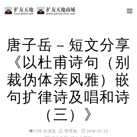
唐子岳 – 短文分享
《以杜甫诗句（别
裁伪体亲风雅）嵌
句扩律诗及唱和诗
（三）》
1,119 次浏览
管理員
2018-07-23