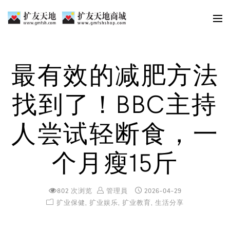
最有效的减肥方法
找到了！BBC主持
人尝试轻断食，一
个月瘦15斤
802 次浏览
管理員
2026-04-29
扩业保健
,
扩业娱乐
,
扩业教育
,
生活分享