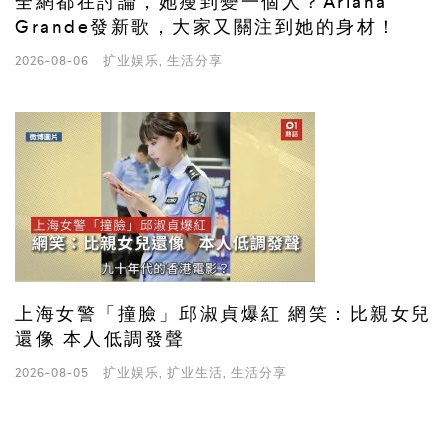
全網都在討論，她瘦到變一個人？Ariana
Grande發新歌，大家又關注到她的身材！
2026-08-06
扩业娱乐
,
生活分享
上海女警「撞臉」邱淑貞爆紅 網笑：比親女兒
還像 本人低調發聲
2026-08-05
扩业娱乐
,
扩业生活
,
生活分享