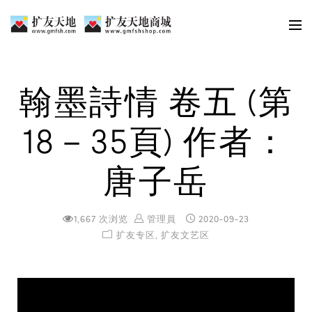
翰墨詩情 卷五 (第
18－35頁) 作者：
唐子岳
1,667 次浏览
管理員
2020-09-23
扩友专区
,
扩友文艺区