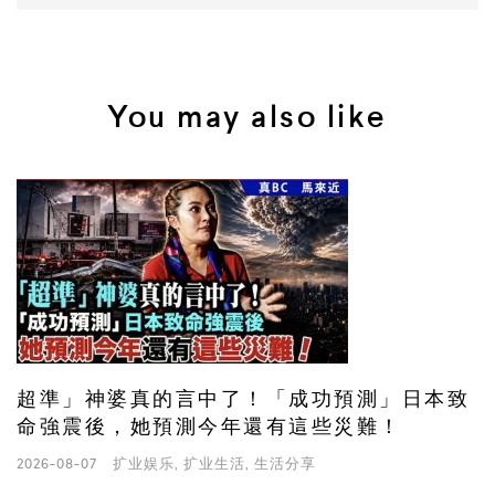
You may also like
超準」神婆真的言中了！「成功預測」日本致
命強震後，她預測今年還有這些災難！
2026-08-07
扩业娱乐
,
扩业生活
,
生活分享