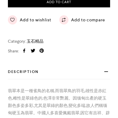
ADD TO CART
Add to wishlist
Add to compare
Category:
玉石精品
Share:
DESCRIPTION
翡翠本是一種雀鳥的名稱,而翡翠鳥的羽毛,雄性是赤紅
色,雌性是翠綠色的,色澤非常艷麗。因缅甸出產的硬玉
顏色多姿多彩,尤其是翠綠的顏色,變化多端,故人們稱缅
甸硬玉為翡翠。中國人多喜愛佩戴翡翠,因它有吉祥、辟