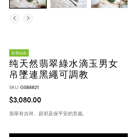
In Stock
纯天然翡翠綠水滴玉男女
吊墜連黑繩可調教
SKU:
GS88821
$
3,080.00
翡翠有吉祥、辟邪及保平安的意義。