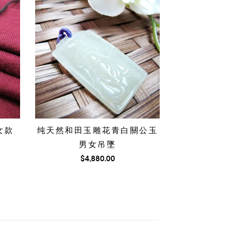
女款
纯天然和田玉雕花青白關公玉
男女吊墜
$
4,880.00