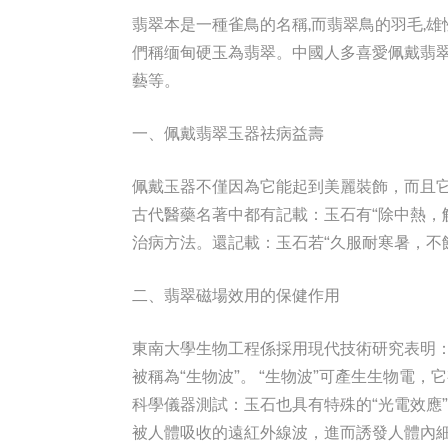
翡翠本是一種雀鳥的名稱,而翡翠鳥的羽毛,雄
們稱缅甸硬玉為翡翠。中國人多喜愛佩戴翡
藝等。
一、佩戴翡翠玉器祛病益壽
佩戴玉器不僅因為它能起到美麗裝飾，而且它還
古代醫藥名著中都有記載：玉石有“除中熱，解
治病方法。還記載：玉石若“久服耐寒暑，不
二、翡翠磁場效用的保健作用
東南大學生物工程係採用現代技術研究表明：
被稱為“生物波”。 “生物波”可產生生物電
科學儀器測試：玉石也具有特殊的“光電效應
被人體吸收的遠紅外線波，進而誘發人體內