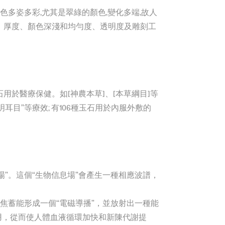
色多姿多彩,尤其是翠綠的顏色,變化多端,故人
、厚度、顏色深淺和均勻度、透明度及雕刻工
用於醫療保健。如[神農本草]、[本草綱目]等
目”等療效; 有106種玉石用於內服外敷的
”。這個“生物信息場”會產生一種相應波譜，
焦蓄能形成一個“電磁導播”，並放射出一種能
用，從而使人體血液循環加快和新陳代謝提