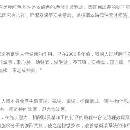
性是赤紅色,雌性是翠綠色的,色澤非常艷麗。因缅甸出產的硬玉顏
翠,因它有吉祥、辟邪及保平安的意義。選擇翡翠時應注意其種質
有促進人體健康的作用。早在2000多年前，我國人民就將玉石
煩懣，潤心肺，助聲喉，滋毛髮，養五臟，安魂魄，疏血脈，明耳
飢餓，不老成神仙。”
人體本身會產生溫度場、磁場、電場，從而構成一個“生物信息場
，它有一種奇特的效應，即光電效應。
”，在施加壓力、切削以及精加工的打磨的過程中會使這種效應聚
細胞水分子的強烈共振，使之起輕微按摩，改善微循環系統的作