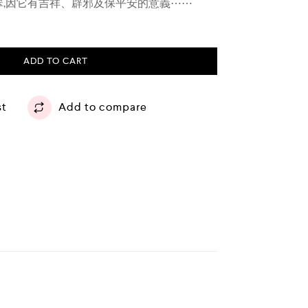
翠,因它有吉祥、辟邪及保平安的意義⋯⋯
ADD TO CART
st
Add to compare