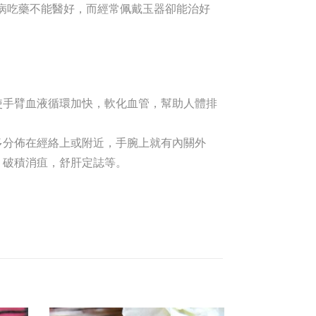
病吃藥不能醫好，而經常佩戴玉器卻能治好
使手臂血液循環加快，軟化血管，幫助人體排
多分佈在經絡上或附近，手腕上就有內關外
，破積消疽，舒肝定誌等。