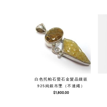
白色托帕石螢石金髮晶鑲嵌
925純銀吊墜（不連繩）
$
1,800.00